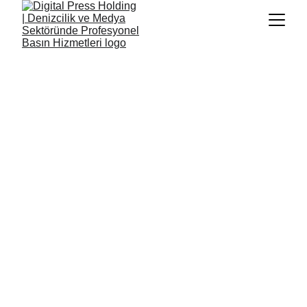
Küresel Denizcilik Medya Ağı
— 100+ Denizcilik Platformunda Tek 
Noktadan Entegre Hizmet —